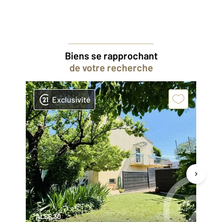
Biens se rapprochant
de votre recherche
Exclusivité
ALES 30
AL