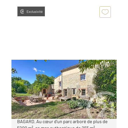
Exclusivité
BAGARD 30
2
255,31 m
, 6 pièces
Ref : 226
Maison à vendre
499 000 €
À Vendre Mas Authentique avec Piscine à
BAGARD. Au cœur d'un parc arboré de plus de
5200 m², ce mas authentique de 255 m²