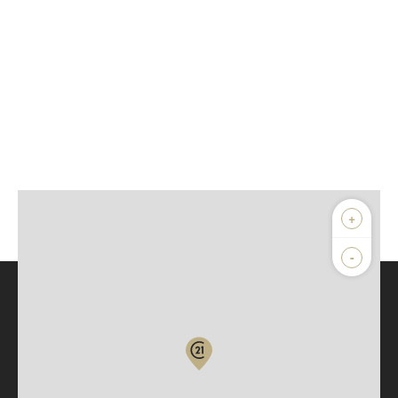
+
-
Parlons de vous, parlons biens
Votre compte :