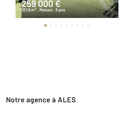
259 000 €
1
2
121,9 m
, Maison
, 5 pcs
10
Notre agence à ALES