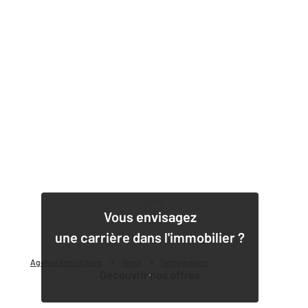
1
Vous envisagez
une carrière dans l'immobilier ?
Agence immobilière
Vente
Vente maison
Découvrir nos offres