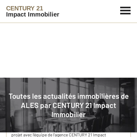
CENTURY 21
Impact Immobilier
Immobilier
Actualités immobilières à ALES
Toutes les actualités immobilières de
ALES par
CENTURY 21 Impact
Louer un appartement à Alès avec CENTURY 21
Immobilier
Impact Immobilier
Vous cherchez à louer un appartement à Alès, la "capitale" des
Cévennes, où il fait bon vivre. Venez faire le point sur votre
projet avec l'équipe de l'agence CENTURY 21 Impact