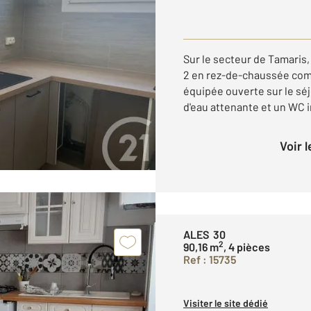
Sur le secteur de Tamaris
2 en rez-de-chaussée com
équipée ouverte sur le sé
d'eau attenante et un WC in
Voir 
ALES 30
2
90,16 m
, 4 pièces
Ref : 15735
Visiter le site dédié