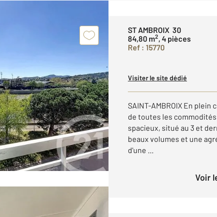
ST AMBROIX 30
2
84,80 m
, 4 pièces
Ref : 15770
Visiter le site dédié
SAINT-AMBROIX En plein cœ
de toutes les commodités
spacieux, situé au 3 et de
beaux volumes et une agré
d'une ...
Voir 