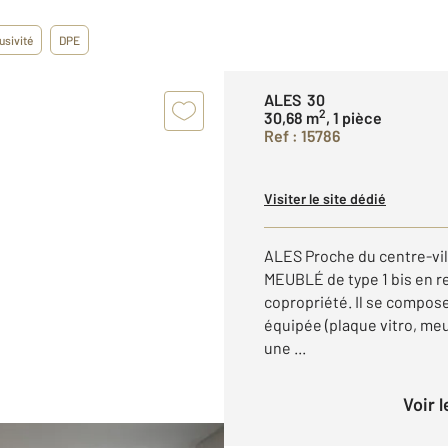
usivité
DPE
ALES 30
2
30,68 m
, 1 pièce
Ref : 15786
Visiter le site dédié
ALES Proche du centre-vi
MEUBLÉ de type 1 bis en r
copropriété. Il se compose
équipée (plaque vitro, meu
une ...
Voir 