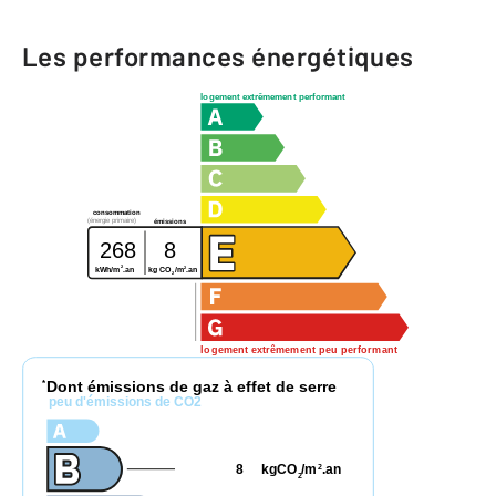
Les performances énergétiques
logement extrêmement performant
consommation
(énergie primaire)
émissions
268
8
2
2
kg CO
/m
.an
kWh/m
.an
2
logement extrêmement peu performant
Dont émissions de gaz à effet de serre
*
peu d'émissions de CO2
8
kgCO
/m
.an
2
2