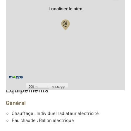
Localiser le bien
Vue globale
2
Surface totale : 20,6 m
2
Surface habitable : 20 m
Type d'appartement : F1
er
Étage : 1
Nombre de pièces : 2
[Voir le détail]
500 m
©
Mappy
Équipements
Général
Chauffage : Individuel radiateur electricité
Eau chaude : Ballon électrique