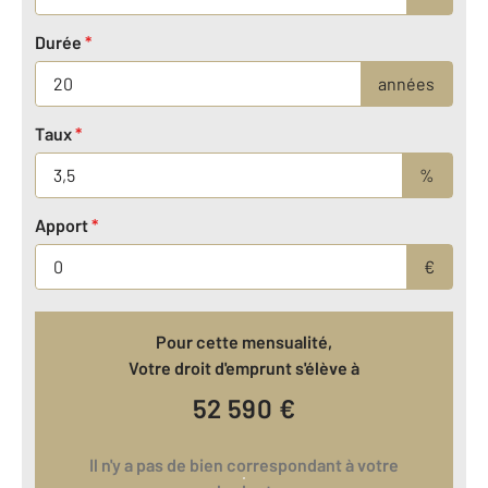
Durée
*
années
Taux
*
%
Apport
*
€
Pour cette mensualité,
Votre droit d'emprunt s'élève à
52 590
€
Il n'y a pas de bien correspondant à votre