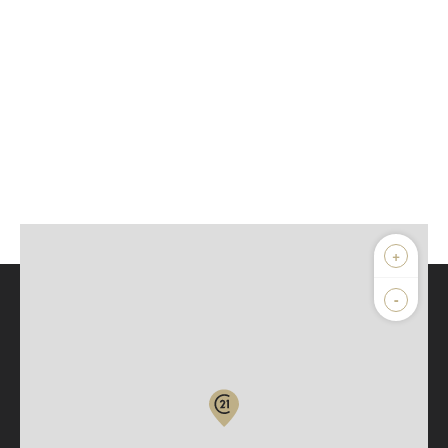
+
-
Parlons de vous, parlons biens
Votre compte :