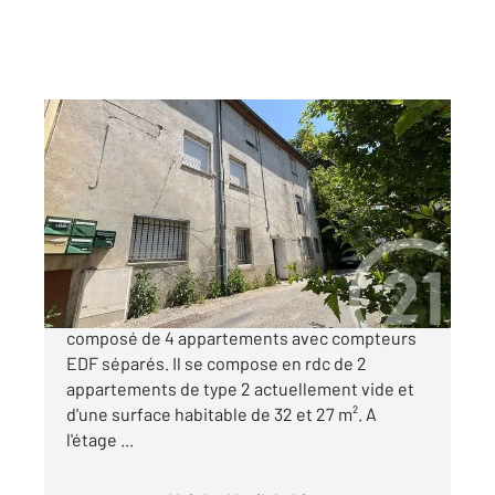
LA GRAND COMBE 30
2
220 m
Ref : 15671
Immeuble à vendre
136 500 €
La Grand Combe - Immeuble de rapport
composé de 4 appartements avec compteurs
EDF séparés. Il se compose en rdc de 2
appartements de type 2 actuellement vide et
d'une surface habitable de 32 et 27 m². A
l'étage ...