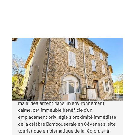
GENERARGUES 30
2
201,22 m
Ref : 66
Immeuble à vendre
233 700 €
Immeuble de rapport Investissement clé en
main Idéalement dans un environnement
calme, cet immeuble bénéficie d'un
emplacement privilégié à proximité immédiate
de la célèbre Bambouseraie en Cévennes, site
touristique emblématique de la région, et à