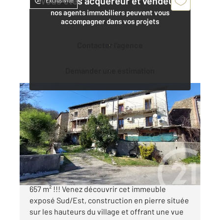
Vous êtes acquéreur et vendeur,
Exclusivité
nos agents immobiliers peuvent vous
accompagner dans vos projets
Contacter l'agence
Demander une estimation
MOLIERES SUR CEZE 30
2
657 m
Ref : 15072
Immeuble à vendre
69 500 €
Gros potentiel pour cet Immeuble à rénover de
657 m² !!! Venez découvrir cet immeuble
exposé Sud/Est, construction en pierre située
sur les hauteurs du village et offrant une vue