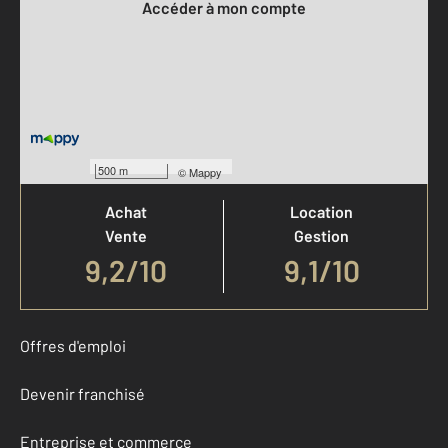
Accéder à mon compte
Votre agence est notée
500 m
©
Mappy
Achat
Location
Vente
Gestion
9,2
/
10
9,1/10
Offres d'emploi
Devenir franchisé
Entreprise et commerce