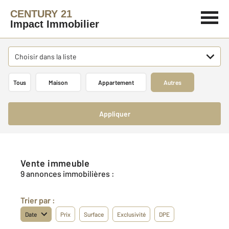
CENTURY 21
Impact Immobilier
Choisir dans la liste
Tous
Maison
Appartement
Autres
Appliquer
Vente immeuble
9 annonces immobilières :
Trier par :
Date
Prix
Surface
Exclusivité
DPE