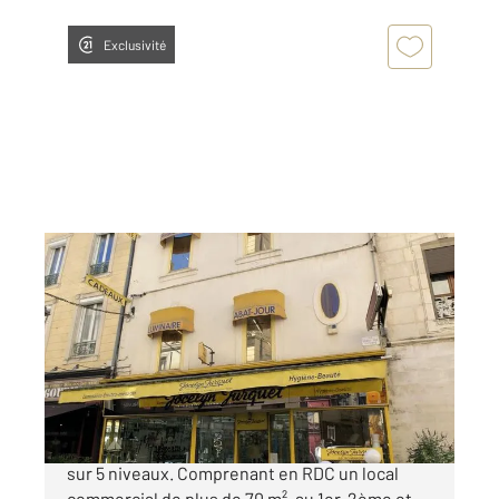
Exclusivité
ALES 30
2
267,33 m
Ref : 9075
Immeuble à vendre
105 000 €
En plein cœur de ville immeuble à réaménager
sur 5 niveaux. Comprenant en RDC un local
commercial de plus de 70 m², au 1er, 2ème et