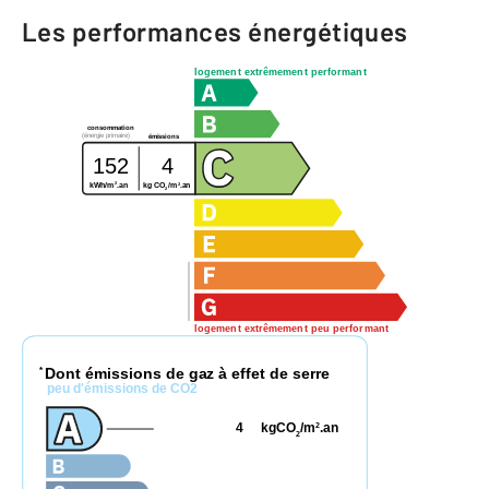
Les performances énergétiques
logement extrêmement performant
consommation
(énergie primaire)
émissions
152
4
2
2
kg CO
/m
.an
kWh/m
.an
2
logement extrêmement peu performant
Dont émissions de gaz à effet de serre
*
peu d'émissions de CO2
4
kgCO
/m
.an
2
2