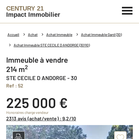
CENTURY 21
Impact Immobilier
Accueil
Achat
Achat Immeuble
Achat Immeuble Gard (30)
Achat Immeuble STE CECILE D ANDORGE (30110)
Immeuble à vendre
2
214 m
STE CECILE D ANDORGE - 30
Ref : 52
225 000 €
Honoraires charge vendeur
2313 avis (achat/vente) : 9,2/10