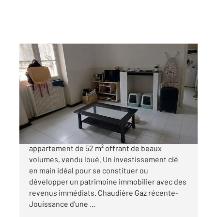
ALES 30
2
52,11 m
, 2 pièces
Ref : 15153
Appartement F2 à vendre
61 000 €
IDEAL INVESTISSEUR à saisir avec cet
appartement de 52 m² offrant de beaux
volumes, vendu loué. Un investissement clé
en main idéal pour se constituer ou
développer un patrimoine immobilier avec des
revenus immédiats. Chaudière Gaz récente-
Jouissance d'une ...