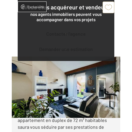
Vous êtes acquéreur et vendeur,
Exclusivité
nos agents immobiliers peuvent vous
accompagner dans vos projets
Contacter l'agence
Demander une estimation
ALES 30
2
72 m
, 3 pièces
Ref : 14361
Appartement F3 à vendre
189 000 €
Alès - Situé en plein cœur de ville, ce superbe
appartement en duplex de 72 m² habitables
saura vous séduire par ses prestations de