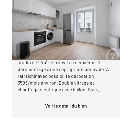
ALES 30
2
17,02 m
, 1 pièce
Ref : 14923
Appartement F1 à vendre
38 500 €
Au cœur du centre-ville d'Alès, ce charmant
studio de 17m² se trouve au deuxième et
dernier étage d'une copropriété bénévole. A
rafraichir avec possibilité de location
350€/mois environ. Double vitrage et
chauffage électrique avec ballon d'eau ...
Voir le détail du bien