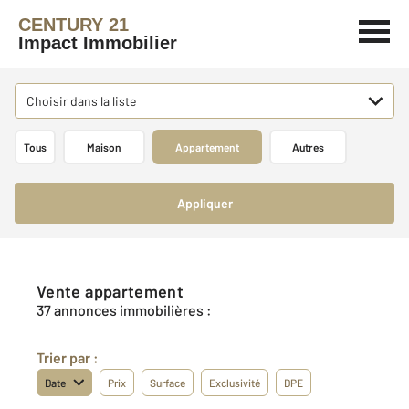
CENTURY 21
Impact Immobilier
Choisir dans la liste
Tous
Maison
Appartement
Autres
Appliquer
Vente appartement
37 annonces immobilières :
Trier par :
Date
Prix
Surface
Exclusivité
DPE