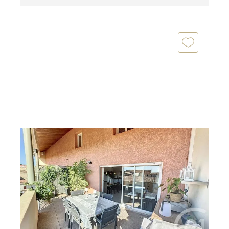
ALES 30
2
211,88 m
, 7 pièces
Ref : 12594
Appartement Duplex à vendre
465 000 €
Prestations haut de gamme pour ce vaste