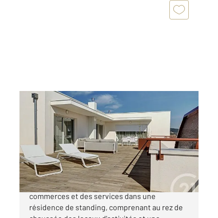
ALES 30
2
168,90 m
, 4 pièces
Ref : 6550
Appartement F4 à vendre
588 000 €
A quelques dizaines de mètres des premiers
commerces et des services dans une
résidence de standing, comprenant au rez de