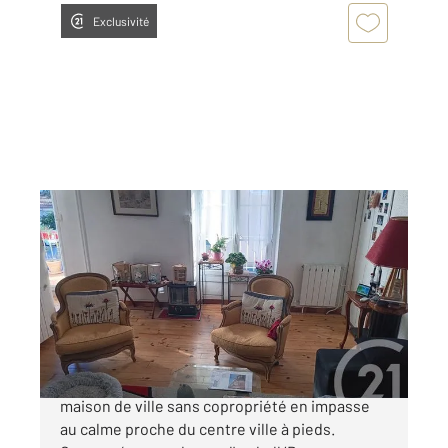
Exclusivité
ALES 30
2
85 m
, 4 pièces
Ref : 25
Appartement F3 Bis à vendre
150 000 €
Appartement duplex de t3 bis rénové dans
maison de ville sans copropriété en impasse
au calme proche du centre ville à pieds.