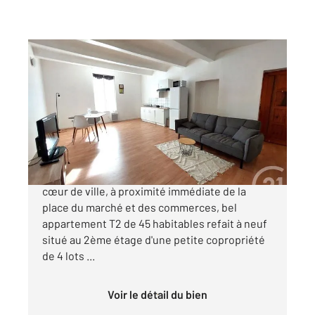
LA GRAND COMBE 30
2
45 m
, 2 pièces
Ref : 13384
Appartement T2 à vendre
45 000 €
Idéal Investisseur avec forte rentabilité !!! En
cœur de ville, à proximité immédiate de la
place du marché et des commerces, bel
appartement T2 de 45 habitables refait à neuf
situé au 2ème étage d'une petite copropriété
de 4 lots ...
Voir le détail du bien