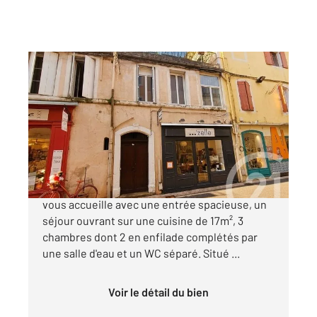
ALES 30
2
80,75 m
, 4 pièces
Ref : 15013
Appartement F4 à vendre
81 000 €
Au cœur d'Alès, cet appartement de 4 pièces
vous accueille avec une entrée spacieuse, un
séjour ouvrant sur une cuisine de 17m², 3
chambres dont 2 en enfilade complétés par
une salle d'eau et un WC séparé. Situé ...
Voir le détail du bien