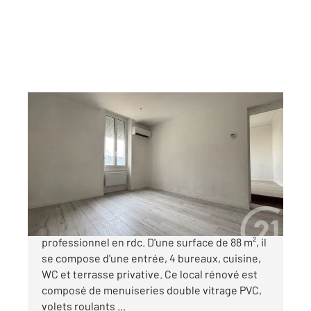
ALES 30
2
85,31 m
, 5 pièces
Ref : 14981
Appartement F5 à vendre
148 000 €
Alès - Secteur Montée de Silhol - Local
professionnel en rdc. D'une surface de 88 m², il
se compose d'une entrée, 4 bureaux, cuisine,
WC et terrasse privative. Ce local rénové est
composé de menuiseries double vitrage PVC,
volets roulants ...