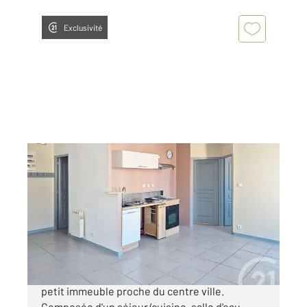
Exclusivité
ALES 30
2
50 m
, 3 pièces
Ref : 264
Appartement à vendre
73 000 €
Appartement de type 3 sis au 1er étage d'un
petit immeuble proche du centre ville.
Composée d'un séjour/cuisine, salle d'eau,