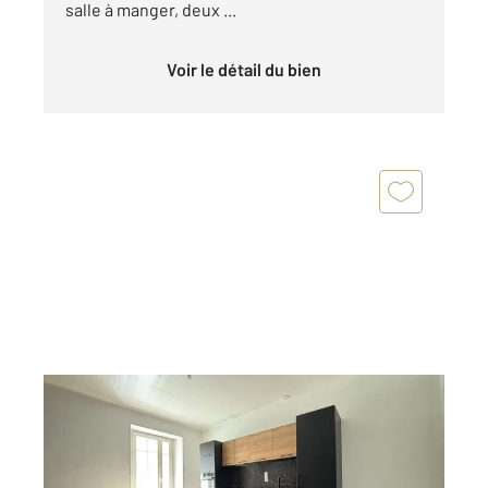
salle à manger, deux ...
Voir le détail du bien
ALES 30
2
68 m
, 2 pièces
Ref : 15128
Appartement F2 à vendre