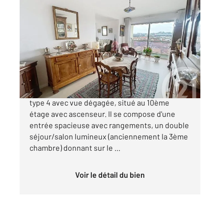
ALES 30
2
76,41 m
, 4 pièces
Ref : 13422
Appartement F3 Bis à vendre
131 000 €
En plein cœur de ville, vaste appartement de
type 4 avec vue dégagée, situé au 10ème
étage avec ascenseur. Il se compose d'une
entrée spacieuse avec rangements, un double
séjour/salon lumineux (anciennement la 3ème
chambre) donnant sur le ...
Voir le détail du bien