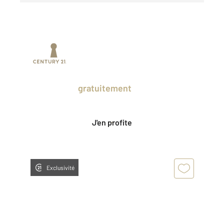
Prenez un temps d'avance sur le marché
en profitant
gratuitement
des Ventes
Privées CENTURY 21.
J'en profite
Exclusivité