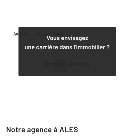
Agence immobilière
Vente
Vous envisagez
une carrière dans l'immobilier ?
Découvrir nos offres
1
2
Notre agence à ALES