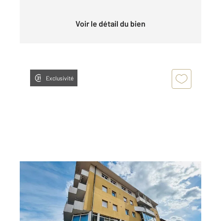
Voir le détail du bien
Exclusivité
ALES 30
2
74,12 m
, 3 pièces
Ref : 12892
Appartement F3 à vendre