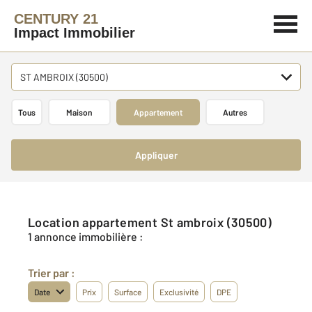
CENTURY 21
Impact Immobilier
ST AMBROIX (30500)
Tous
Maison
Appartement
Autres
Appliquer
Location appartement St ambroix (30500)
1 annonce immobilière :
Trier par :
Date
Prix
Surface
Exclusivité
DPE