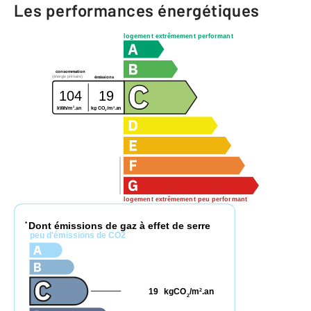
Les performances énergétiques
logement extrêmement performant
consommation
(énergie primaire)
émissions
104
19
2
2
kg CO
/m
.an
kWh/m
.an
2
logement extrêmement peu performant
Dont émissions de gaz à effet de serre
*
peu d'émissions de CO2
19
kgCO
/m
.an
2
2