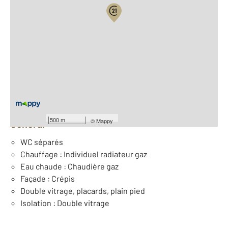
Vue globale
2
Surface totale : 97,9 m
2
Surface habitable : 97,9 m
Nombre de pièces : 4
[Voir le détail]
Équipements
500 m
©
Mappy
Général
WC séparés
Chauffage : Individuel radiateur gaz
Eau chaude : Chaudière gaz
Façade : Crépis
Double vitrage, placards, plain pied
Isolation : Double vitrage