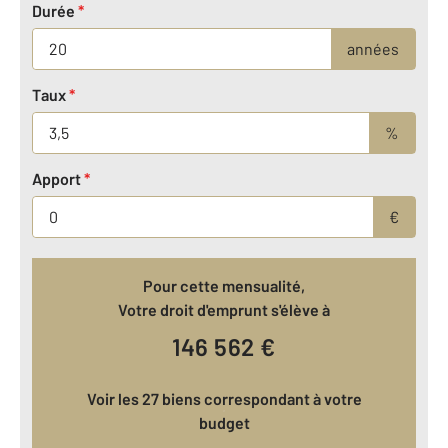
Durée
*
années
Taux
*
%
Apport
*
€
Pour cette mensualité,
Votre droit d'emprunt s'élève à
146 562
€
Voir les 27 biens correspondant à votre
budget