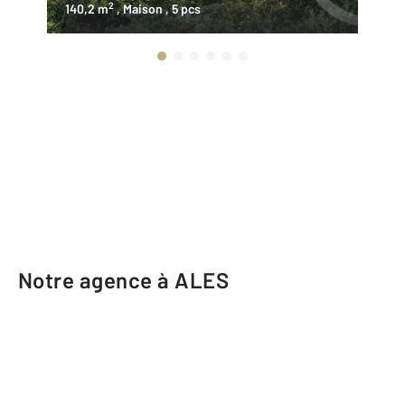
2
140,2 m
, Maison
, 5 pcs
32
Notre agence à ALES