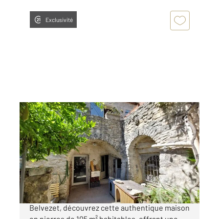
Exclusivité
UZES 30
2
104,85 m
, 4 pièces
Ref : 14303
Maison à vendre
190 000 €
Proche d'Uzès, au cœur du charmant village de
Belvezet, découvrez cette authentique maison
en pierres de 105 m² habitables, offrant une