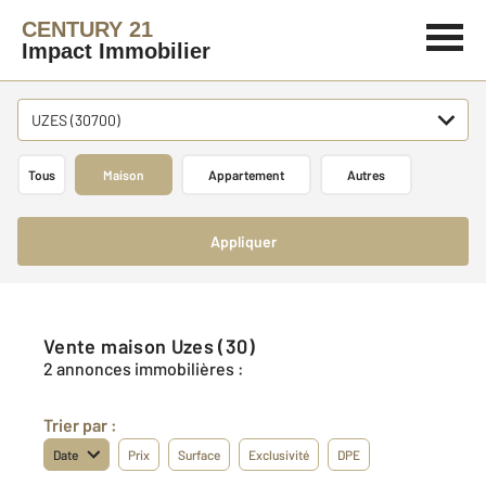
CENTURY 21
Impact Immobilier
UZES (30700)
Tous
Maison
Appartement
Autres
Appliquer
Vente maison Uzes (30)
2 annonces immobilières :
Trier par :
Date
Prix
Surface
Exclusivité
DPE