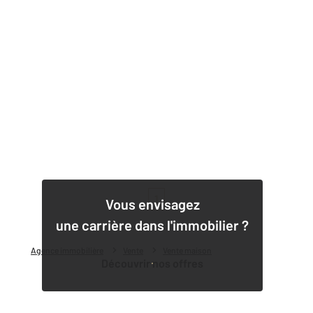
1
Vous envisagez
une carrière dans l'immobilier ?
Agence immobilière
Vente
Vente maison
Découvrir nos offres