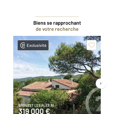
Biens se rapprochant
de votre recherche
Exclusivité
BROUZET LES ALES 30
ST
319 000 €
4