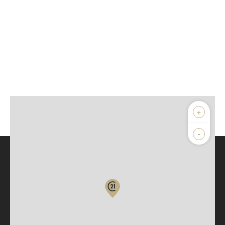
+
-
Parlons de vous, parlons biens
Votre compte :