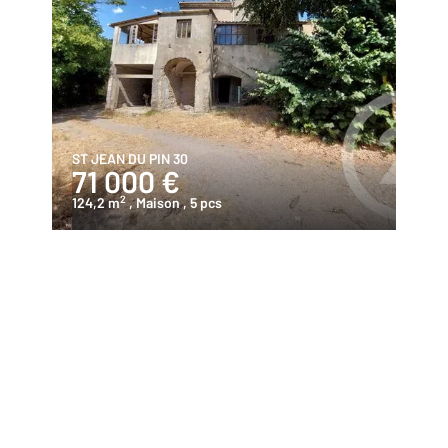
ST JEAN DU PIN 30
71 000 €
2
124,2 m
, Maison
, 5 pcs