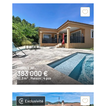
ANDUZE 30
383 000 €
2
92,3 m
, Maison
, 4 pcs
Exclusivité