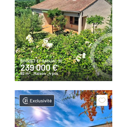
BOISSET ET GAUJAC 30
239 000 €
2
92 m
, Maison
, 4 pcs
Exclusivité