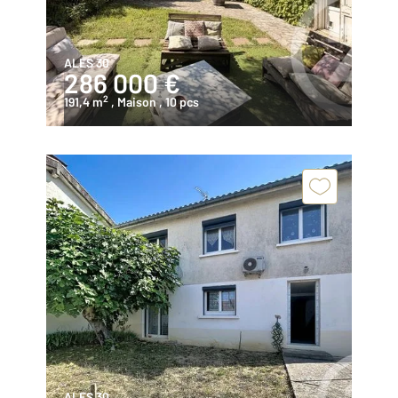
ALES 30
286 000 €
2
191,4 m
, Maison
, 10 pcs
ALES 30