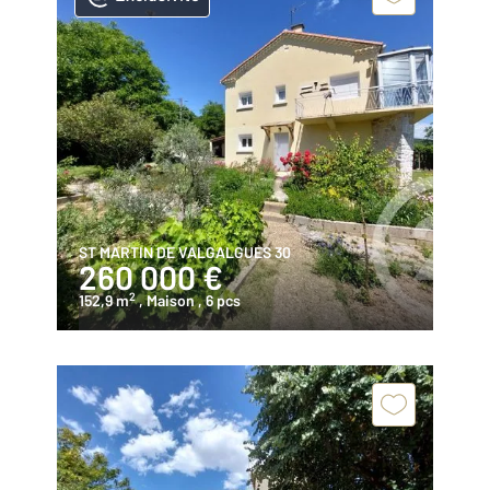
ST MARTIN DE VALGALGUES 30
260 000 €
2
152,9 m
, Maison
, 6 pcs