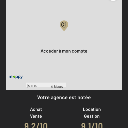
Parlons de vous, parlons biens
Votre compte :
Accéder à mon compte
500 m
©
Mappy
Votre agence est notée
Achat
Location
Vente
Gestion
9,2
/
10
9,1/10