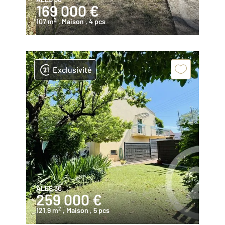
169 000 €
2
107 m
, Maison
, 4 pcs
Exclusivité
ALES 30
259 000 €
2
121,9 m
, Maison
, 5 pcs