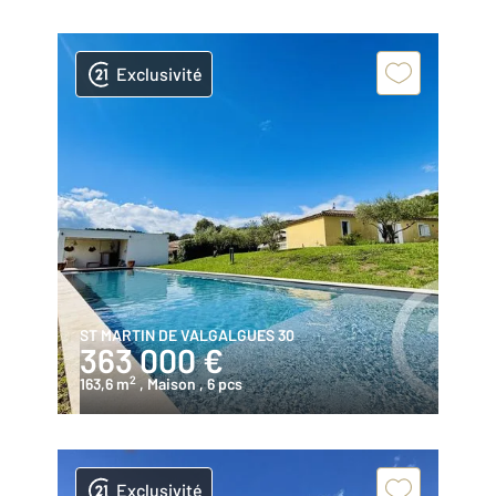
Exclusivité
ST MARTIN DE VALGALGUES 30
363 000 €
2
163,6 m
, Maison
, 6 pcs
Exclusivité