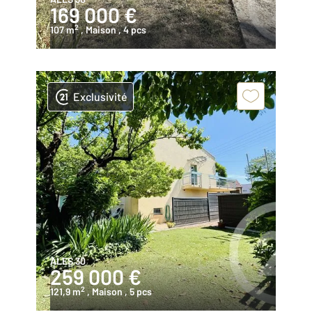
169 000 €
2
107 m
, Maison
, 4 pcs
Exclusivité
ALES 30
259 000 €
2
121,9 m
, Maison
, 5 pcs