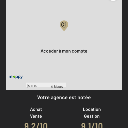
Parlons de vous, parlons biens
Votre compte :
Accéder à mon compte
500 m
©
Mappy
Votre agence est notée
Achat
Location
Vente
Gestion
9,2
/
10
9,1/10