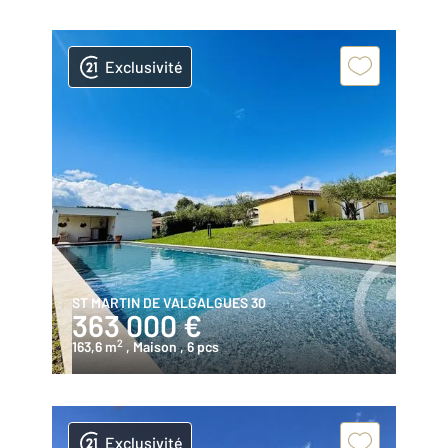
Exclusivité
ST MARTIN DE VALGALGUES 30
363 000 €
2
163,6 m
, Maison
, 6 pcs
Exclusivité