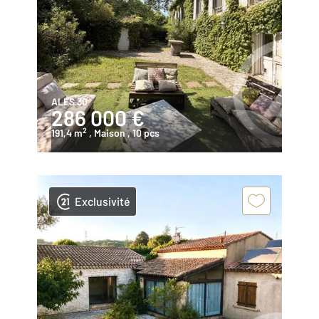
ALES 30
286 000 €
2
191,4 m
, Maison
, 10 pcs
Exclusivité