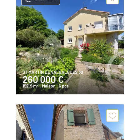
ST MARTIN DE VALGALGUES 30
260 000 €
2
152,9 m
, Maison
, 6 pcs