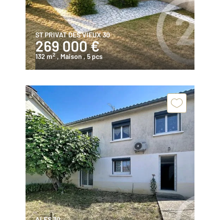
ST PRIVAT DES VIEUX 30
269 000 €
2
132 m
, Maison
, 5 pcs
ALES 30