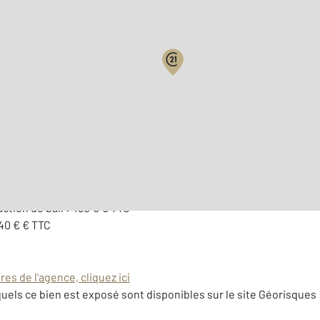
 TTC
action de bail : 480 € € TTC
240 € € TTC
es de l'agence, cliquez ici
uels ce bien est exposé sont disponibles sur le site Géorisques 