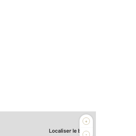
+
Localiser le bien
-