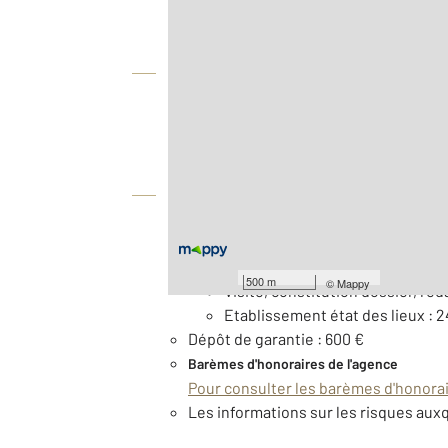
Vue globale
2
Surface totale : 77 m
À savoir
Honoraires charge locataire : 720 € €
dont :
500 m
©
Mappy
Visite, constitution dossier, réd
Etablissement état des lieux : 
Dépôt de garantie : 600 €
Barèmes d'honoraires de l'agence
Pour consulter les barèmes d'honorair
Les informations sur les risques auxq