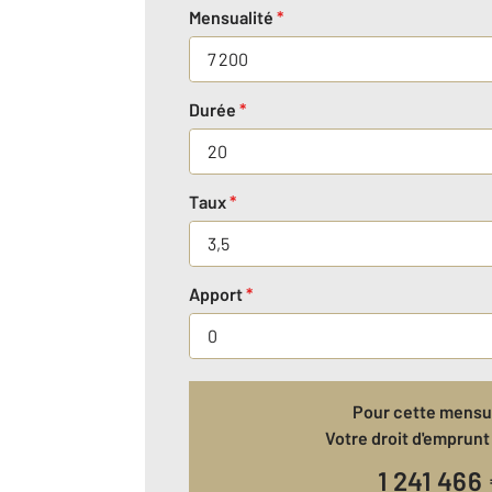
Mensualité
*
Durée
*
Taux
*
Apport
*
Pour cette mensua
Votre droit d'emprunt 
1 241 466