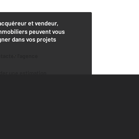
acquéreur et vendeur,
mmobiliers peuvent vous
er dans vos projets
ntacter l'agence
der une estimation