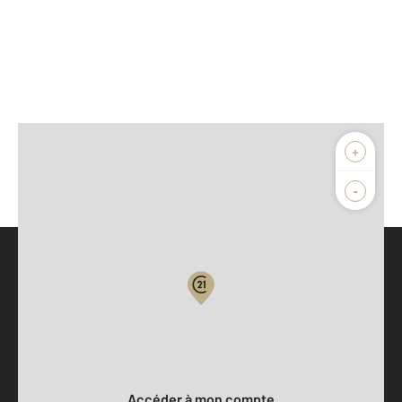
+
-
Parlons de vous, parlons biens
Votre compte :
Accéder à mon compte