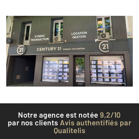
CENTURY 21 Impact Immobilier
18 avenue du Général de Gaulle
ALES - 30100
Envoyer un message
Téléphoner à l'agence
Notre agence est notée
9,2/10
par nos clients
Avis authentifiés par
Qualitelis