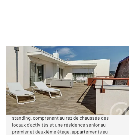
ALES 30
2
168,90 m
, 4 pièces
Ref : 6550
Appartement F4 à vendre
588 000 €
A quelques dizaines de mètres des premiers
commerces et des services dans une résidence de
standing, comprenant au rez de chaussée des
locaux d'activités et une résidence senior au
premier et deuxième étage, appartements au