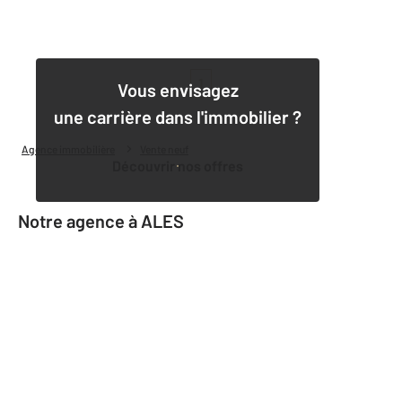
1
Vous envisagez
une carrière dans l'immobilier ?
Agence immobilière
Vente neuf
Découvrir nos offres
Notre agence à ALES