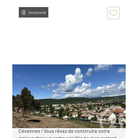
Exclusivité
ALES 30
2
3656 m
Ref : 246
Terrain à vendre
65 000 €
Terrain à bâtir à Alès Vue imprenable sur les
Cévennes ! Vous rêvez de construire votre
maison dans un cadre paisible tout en restant