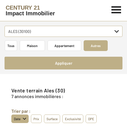
CENTURY 21
Impact Immobilier
ALES (30100)
Tous
Maison
Appartement
Autres
Appliquer
Vente terrain Ales (30)
7 annonces immobilières :
Trier par :
Date
Prix
Surface
Exclusivité
DPE