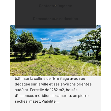
Contacter l'agence
Demander une estimation
ALES 30
2
1282 m
Ref : 137
Terrain à vendre
190 000 €
Situation exceptionnelle pour ce terrain plat à
bâtir sur la colline de l'Ermitage avec vue
dégagée sur la ville et ses environs orientée
sud/est. Parcelle de 1282 m2, boisée
d'essences méridionales, murets en pierre
sèches, mazet. Viabilité ...