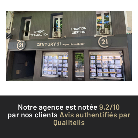
CENTURY 21 Impact Immobilier
18 avenue du Général de Gaulle
ALES - 30100
Envoyer un message
Téléphoner à l'agence
Notre agence est notée
9,2/10
par nos clients
Avis authentifiés par
Qualitelis