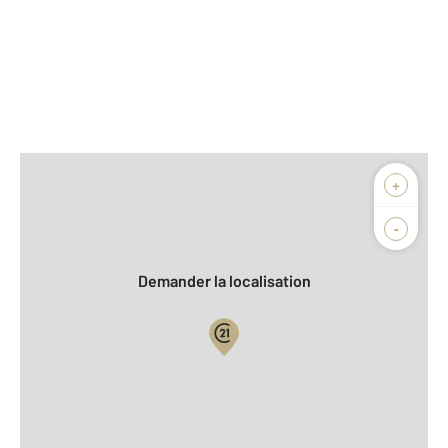
Afficher sur la carte :
+
Agence
Biens vendus
-
Demander la localisation
Vue globale
2
Surface totale : 105,4 m
2
Surface habitable : 86,6 m
2
Surface terrain : 739 m