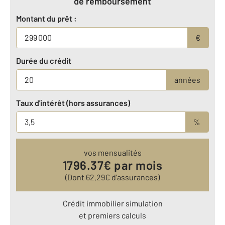
de remboursement
Montant du prêt :
€
Durée du crédit
années
Taux d'intérêt (hors assurances)
%
vos mensualités
1796.37
€ par mois
(Dont
62.29
€ d’assurances)
Crédit immobilier simulation
et premiers calculs