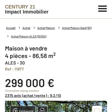
CENTURY 21
Impact Immobilier
Accueil
Achat
Achat Maison
Achat Maison Gard (30)
Achat Maison ALES (30100)
Maison à vendre
2
4 pièces - 86,58 m
ALES - 30
Ref : 11977
299 000 €
Honoraires charge vendeur
2315 avis (achat/vente) : 9,2/10
Exclusivité