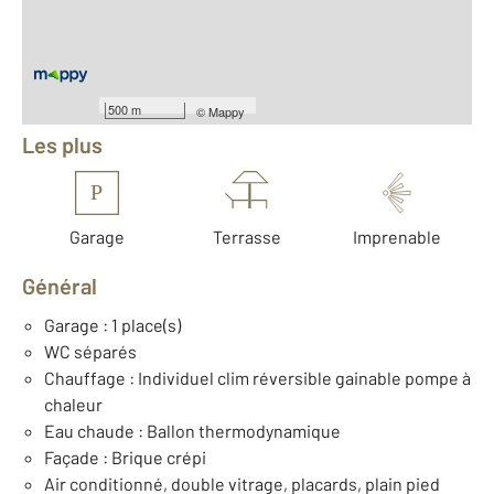
Nombre de pièces : 4
[Voir le détail]
Équipements
500 m
©
Mappy
Les plus
P
Garage
Terrasse
Imprenable
Général
Garage : 1 place(s)
WC séparés
Chauffage : Individuel clim réversible gainable pompe à
chaleur
Eau chaude : Ballon thermodynamique
Façade : Brique crépi
Air conditionné, double vitrage, placards, plain pied