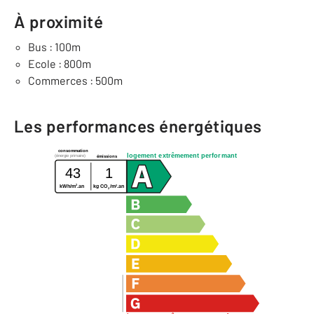
À proximité
Bus : 100m
Ecole : 800m
Commerces : 500m
Les performances énergétiques
consommation
logement extrêmement performant
(énergie primaire)
émissions
43
1
2
2
kWh/m
.an
kg CO
/m
.an
2