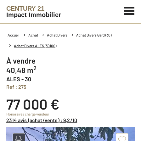
CENTURY 21
Impact Immobilier
Accueil
Achat
Achat Divers
Achat Divers Gard (30)
Achat Divers ALES (30100)
à vendre
2
40,48 m
ALES - 30
Ref : 275
77 000 €
Honoraires charge vendeur
2314 avis (achat/vente) : 9,2/10