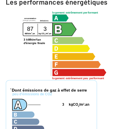
Les performances énergétiques
logement extrêmement performant
consommation
(énergie primaire)
émissions
87
3
2
2
kWh/m
.an
kg CO
/m
.an
2
3 kWh/m²/an
d'énergie finale
logement extrêmement peu performant
Dont émissions de gaz à effet de serre
*
peu d'émissions de CO2
3
kgCO
/m
.an
2
2