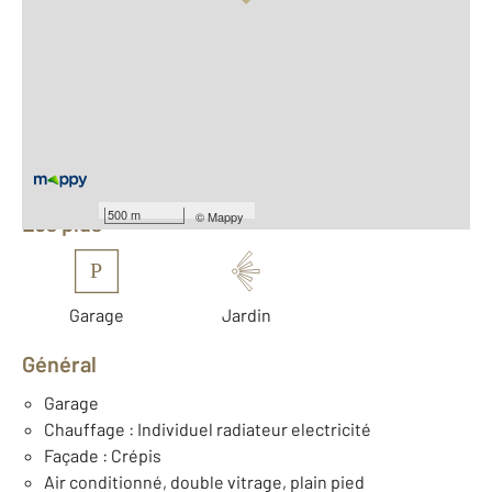
Vue globale
2
Surface totale : 86,3 m
2
Surface habitable : 57,3 m
Nombre de pièces : 3
[Voir le détail]
Équipements
500 m
©
Mappy
Les plus
P
Garage
Jardin
Général
Garage
Chauffage : Individuel radiateur electricité
Façade : Crépis
Air conditionné, double vitrage, plain pied