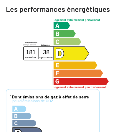
Les performances énergétiques
logement extrêmement performant
consommation
(énergie primaire)
émissions
181
38
2
2
kWh/m
.an
kg CO
/m
.an
2
logement extrêmement peu performant
Dont émissions de gaz à effet de serre
*
peu d'émissions de CO2