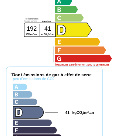
consommation
(énergie primaire)
émissions
192
41
2
2
kWh/m
.an
kg CO
/m
.an
2
logement extrêmement peu performant
Dont émissions de gaz à effet de serre
*
peu d'émissions de CO2
41
kgCO
/m
.an
2
2