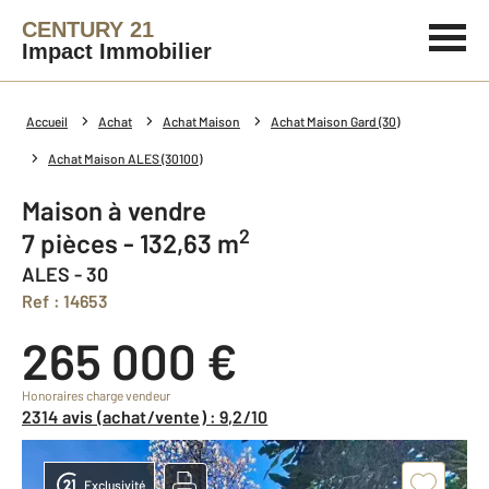
CENTURY 21
Impact Immobilier
Accueil
Achat
Achat Maison
Achat Maison Gard (30)
Achat Maison ALES (30100)
Maison à vendre
2
7 pièces - 132,63 m
ALES - 30
Ref : 14653
265 000 €
Honoraires charge vendeur
2314 avis (achat/vente) : 9,2/10
Exclusivité