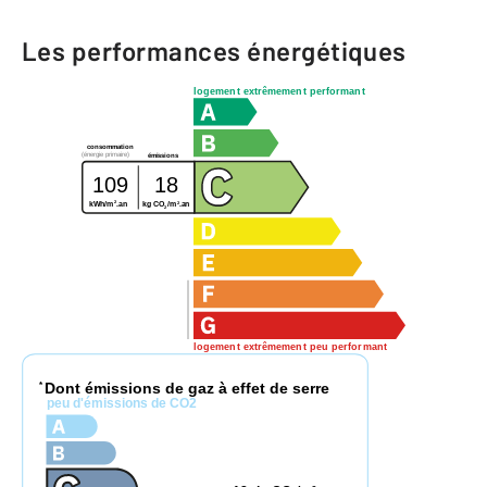
Les performances énergétiques
logement extrêmement performant
consommation
(énergie primaire)
émissions
109
18
2
2
kg CO
/m
.an
kWh/m
.an
2
logement extrêmement peu performant
Dont émissions de gaz à effet de serre
*
peu d'émissions de CO2