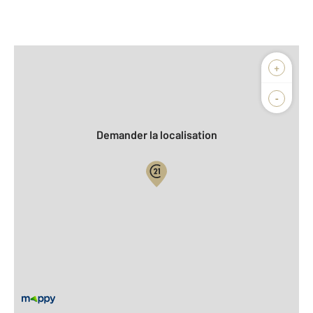
Afficher sur la carte :
+
Agence
Biens vendus
-
Demander la localisation
Vue globale
2
Surface totale : 132,6 m
2
Surface habitable : 132,6 m
2
Surface terrain : 499 m
Nombre de pièces : 7
[Voir le détail]
Équipements