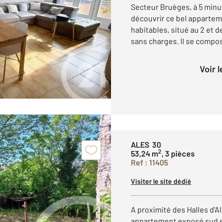
Secteur Bruèges, à 5 min
découvrir ce bel appartem
habitables, situé au 2 et 
sans charges. Il se compose
Voir 
ALES 30
2
53,24 m
, 3 pièces
Ref : 11405
Visiter le site dédié
A proximité des Halles d'A
appartement exposé sud s