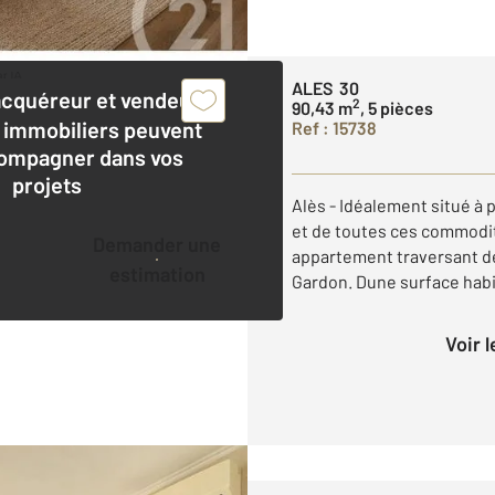
ALES 30
acquéreur et vendeur,
2
90,43 m
, 5 pièces
 immobiliers peuvent
Ref : 15738
ompagner dans vos
projets
Alès - Idéalement situé à 
et de toutes ces commodit
Demander une
appartement traversant de
estimation
Gardon. Dune surface habit
Voir 