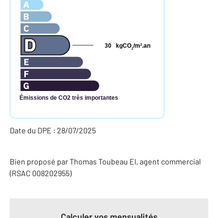
30
kgCO
/m
.an
2
2
Émissions de CO2 très importantes
Date du DPE : 28/07/2025
Bien proposé par
Thomas
Toubeau
EI
, agent commercial
(RSAC 008202955)
Calculer vos mensualités