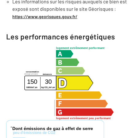
Les informations sur les risques auxquels ce bien est
exposé sont disponibles sur le site Géorisques :
https://www.georisques.gouv.fr/
Les performances énergétiques
logement extrêmement performant
consommation
(énergie primaire)
émissions
150
30
2
2
kWh/m
.an
kg CO
/m
.an
2
logement extrêmement peu performant
Dont émissions de gaz à effet de serre
*
peu d'émissions de CO2