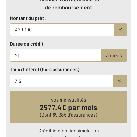
de remboursement
Montant du prêt :
€
Durée du crédit
années
Taux d'intérêt (hors assurances)
%
vos mensualités
2577.4
€ par mois
(Dont
89.38
€ d’assurances)
Crédit immobilier simulation