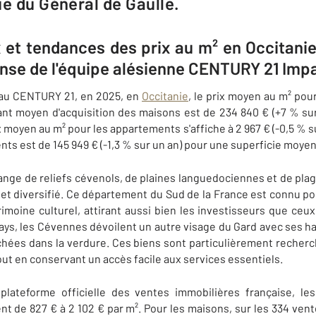
ue du Général de Gaulle.
x et tendances des prix au m² en Occitanie
se de l'équipe alésienne CENTURY 21 Impa
au CENTURY 21, en 2025, en
Occitanie
, le prix moyen au m² pou
ant moyen d'acquisition des maisons est de 234 840 € (+7 % su
x moyen au m² pour les appartements s'affiche à 2 967 € (-0,5 % 
ts est de 145 949 € (-1,3 % sur un an) pour une superficie moyen
ange de reliefs cévenols, de plaines languedociennes et de pla
et diversifié. Ce département du Sud de la France est connu pou
imoine culturel, attirant aussi bien les investisseurs que ceu
pays, les Cévennes dévoilent un autre visage du Gard avec ses
chées dans la verdure. Ces biens sont particulièrement recher
out en conservant un accès facile aux services essentiels.
plateforme officielle des ventes immobilières française, le
ent de 827 € à 2 102 € par m². Pour les maisons, sur les 334 ven