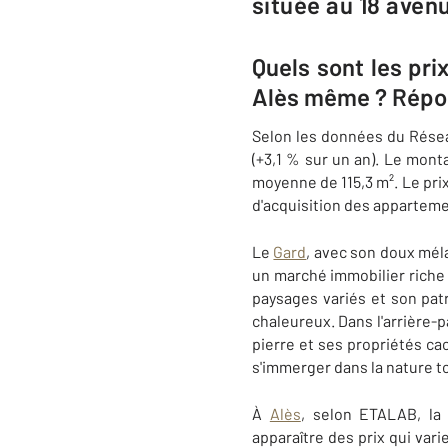
située au 18 aven
Quels sont les pri
Alès même ? Répon
Selon les données du Rése
(+3,1 % sur un an). Le mont
moyenne de 115,3 m². Le pri
d'acquisition des appartemen
Le
Gard
, avec son doux mél
un marché immobilier riche 
paysages variés et son patr
chaleureux. Dans l'arrière-
pierre et ses propriétés ca
s'immerger dans la nature t
À
Alès
, selon ETALAB, la 
apparaître des prix qui vari