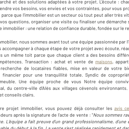
arché et des solutions adaptées à votre projet. L'écoute : cha
endre vos besoins, vos envies et vos contraintes, pour vous 
: parce que l'immobilier est un secteur où tout peut aller très v
 vos questions, organiser une visite ou finaliser une démarche s
ce immobilier : une relation de confiance durable, fondée sur le re
obilier, nous sommes avant tout une équipe passionnée par l’
us accompagner à chaque étape de votre projet avec écoute, réact
us un même toit parce que chaque client a des besoins diffé
ompétences. Transaction : achat et vente de
maisons
, appar
 recherche de locataires fiables, mise en valeur de votre bie
t financier pour une tranquillité totale. Syndic de copropri
mmeuble. Une équipe proche de vous Notre équipe convivi
al, du centre-ville d’Alès aux villages cévenols environnants
et conseils clairs.
re projet immobilier, vous pouvez déjà consulter les
avis ce
eurs après la signature de l'acte de vente : "
Nous sommes ravis
. L’équipe a fait preuve d’un grand professionnalisme, d’une e
e du début à la fin. La vente s’est réalisée rapidement et dan