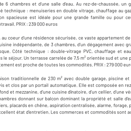
e 6 chambres et d'une salle d'eau. Au rez-de-chaussée, un g
é technique : menuiseries en double vitrage, chauffage au gaz
n spacieuse est idéale pour une grande famille ou pour ce
travail. PRIX : 239 000 euros
ès, au coeur d'une résidence sécurisée, ce vaste appartement de
 cuisine indépendante, de 3 chambres, d'un dégagement avec gr
asque. Côté technique : double-vitrage PVC, chauffage et eau
s le séjour. Un terrasse carrelée de 7,5 m² orientée sud et une 
tement est proche de toutes les commodités. PRIX : 279 000 eu
ison traditionnelle de 230 m² avec double garage, piscine e
vis et clos par un portail automatique. Elle est composée en rez
ond et mezzanine, d'une cuisine dînatoire, d'un cellier, d'une v
chambres donnant sur balcon dominant la propriété et salle d'
iers, placards en chêne, aspiration centralisée, alarme, forage, 
 Excellent état d'entretien. Les commerces et commodités sont ac