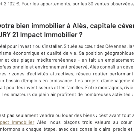
et 2 102 €. Pour les appartements, sur les 80 ventes observées,
otre bien immobilier à Alès, capitale céven
RY 21 Impact Immobilier​ ?
éal pour investir ou s’installer. Située au cœur des Cévennes, la 
isme économique et qualité de vie. Sa position géographique 
er et des plages méditerranéennes - en fait un emplacement
rofessionnelle et environnement préservé. Alès connaît un dév
nes : zones d’activités attractives, réseau routier performa
un bassin d'emplois en croissance. Les projets d'aménagement
rait pour les investisseurs et les familles. Entre montagnes, rivière
. Les amateurs de plein air profitent de nombreuses activités 
’est pas seulement vendre ou louer des biens : c’est avant tou
act Immobilier
Alès, nous plaçons trois valeurs au cœur
nformons à chaque étape, avec des conseils clairs, précis et