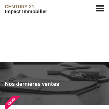
CENTURY 21
Impact Immobilier
Agence immobilière
Vendre
Nos dernières ventes
Nos derniers biens vendus près de
Nos dernières ventes
chez vous
Vendu